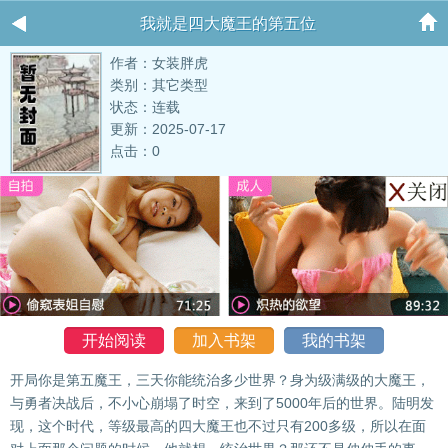
我就是四大魔王的第五位
作者：女装胖虎
类别：其它类型
状态：连载
更新：2025-07-17
点击：0
开始阅读
加入书架
我的书架
开局你是第五魔王，三天你能统治多少世界？身为级满级的大魔王，
与勇者决战后，不小心崩塌了时空，来到了5000年后的世界。陆明发
现，这个时代，等级最高的四大魔王也不过只有200多级，所以在面