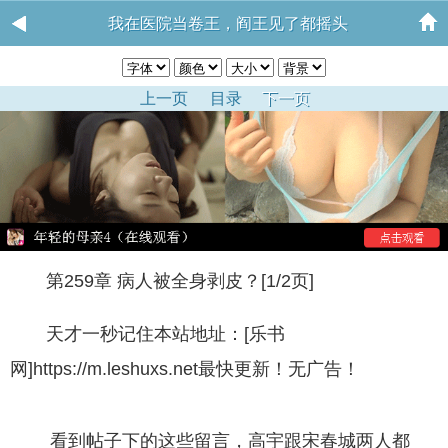
我在医院当卷王，阎王见了都摇头
上一页
目录
下一页
第259章 病人被全身剥皮？[1/2页]
天才一秒记住本站地址：[乐书
网]https://m.leshuxs.net最快更新！无广告！
看到帖子下的这些留言，高宇跟宋春城两人都