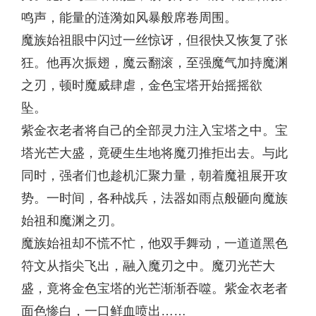
鸣声，能量的涟漪如风暴般席卷周围。
魔族始祖眼中闪过一丝惊讶，但很快又恢复了张
狂。他再次振翅，魔云翻滚，至强魔气加持魔渊
之刃，顿时魔威肆虐，金色宝塔开始摇摇欲
坠。
紫金衣老者将自己的全部灵力注入宝塔之中。宝
塔光芒大盛，竟硬生生地将魔刃推拒出去。与此
同时，强者们也趁机汇聚力量，朝着魔祖展开攻
势。一时间，各种战兵，法器如雨点般砸向魔族
始祖和魔渊之刃。
魔族始祖却不慌不忙，他双手舞动，一道道黑色
符文从指尖飞出，融入魔刃之中。魔刃光芒大
盛，竟将金色宝塔的光芒渐渐吞噬。紫金衣老者
面色惨白，一口鲜血喷出……