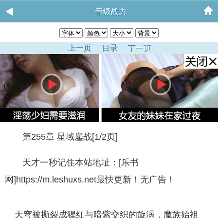
帝级战力
上一页
目录
下一页
第255章 星域鏖战[1/2页]
天才一秒记住本站地址：[乐书
网]https://m.leshuxs.net最快更新！无广告！
天穹被撕裂成猩红与暗紫交织的旋涡，魔族始祖