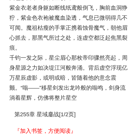
紫金衣老者身躯如断线纸鸢般倒飞，胸前血洞狰
狞，紫金色衣袍被魔血染透，气息已微弱得几不
可闻。魔祖枯瘦的手掌正携着蚀骨魔气，朝他眉
心抓去，那黑气所过之处，连虚空都泛起焦黑裂
痕。
千钧一发之际，星尘眉心那枚帝印骤然亮起，周
身星源之力如决堤江河般奔涌。背后虚空浮现亿
万星辰虚影，或明或暗，皆随着他的意念震
颤。“嗡——”移星剑发出龙吟般的嗡鸣，剑身流
淌着星辉，仿佛将整片星空
第255章 星域鏖战[1/2页]
『加入书签，方便阅读』