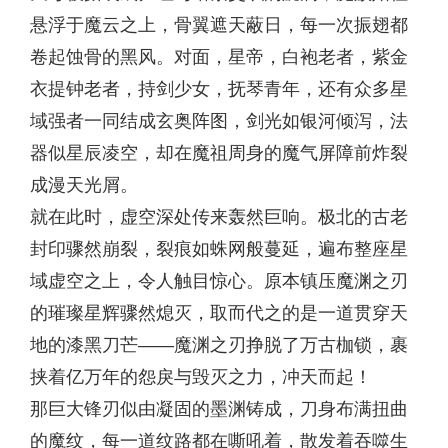
悬浮于魔云之上，骨翼遮天蔽日，每一次振翅都
卷起蚀骨的黑风。对面，星帝，白袍老者，紫金
衣提钟老者，持剑少女，抚琴青年，还有众多星
域强者一同结成玄奥阵图，剑光如银河倾泻，法
器似星辰凌空，却在魔祖周身的魔气屏障前炸裂
成漫天光屑。
就在此时，虚空深处传来轰然巨响。极北的古老
封印骤然崩裂，裂痕如蛛网般蔓延，遍布整座星
域虚空之上，令人触目惊心。原本镇压魔渊之刃
的璀璨星辉骤然熄灭，取而代之的是一道贯穿天
地的漆黑刀芒——魔渊之刃挣脱了万古枷锁，裹
挟着亿万年的怨戾与毁灭之力，冲天而起！
那巨大锋刃似由凝固的墨渊铸成，刀身布满扭曲
的魔纹，每一道纹路都在嘶吼着，散发着吞噬生