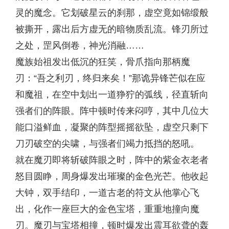
灵的魔念。它划破星云的刹那，虚空竟如锦缎般
被撕开，露出后方虚无的暗物质乱流。锋刃所过
之处，罡风倒卷，神光消融……
魔族始祖发出低沉的狂笑，骨爪指向那柄魔
刃：“吾之利刃，终归来矣！”那诡异锋芒似在应
和魔祖，在空中划出一道狰狞的弧线，径直斩向
强者们的阵眼。阵中顿时传来闷哼，其中几位大
能口溢鲜血，凝聚的阵型摇摇欲坠，虚空只剩下
刀刃破空的尖啸，与强者们竭力抵挡的怒吼。
就在魔刃即将斩破阵眼之时，阵中的紫金衣老者
怒目圆睁，周身爆发出璀璨的金色光芒。他收起
大钟，双手结印，一道古老的符文从他掌心飞
出，化作一座巨大的金色宝塔，重重地撞向魔
刃。魔刃与宝塔相撞，顿时爆发出震耳欲聋的轰