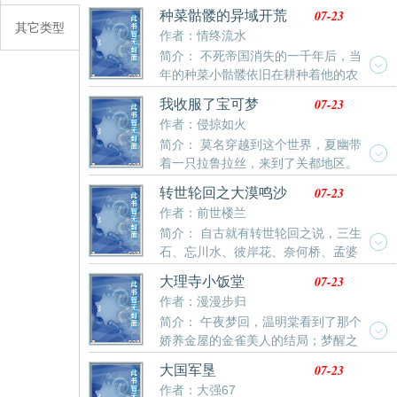
之路。 脚踩高富帅，拳打各类大师。凭借修真秘术，睥
却又没料到，忽然天降圣旨，将她指向了太子为妾。 太
07-23
种菜骷髅的异域开荒
睨天下，横扫世间一切对手。 “在我面前，无人敢嚣
其它类型
子冷着脸：赵氏性情狡诈，本无懿德，一日为妾，终身
作者：情终流水
张，因为敢对我嚣张的人，都不会有以后。” “在我面
为妾。 哪曾想，入宫没半年，强势霸道的太子转了性，
简介： 不死帝国消失的一千年后，当
前，哪怕是高高在上的女王也要低下头颅。不然，头上
夜夜低声诱哄：“给我生个孩子，好不好？” 赵昔微轻理
年的种菜小骷髅依旧在耕种着他的农
永不会有王冠。”
云鬓，斜眸凝睇：当日殿下不是说，一日为妾，终身为
场，直到召唤通道重新开启。“你们饿吗？我种了一千年
妾么？ 太子咬牙：你窃走了孤的心，一日为窃，终身为
07-23
我收服了宝可梦
的菜，存了亿点点食物。”“这些农田都抛荒了吗？我能
窃！ —————— 一句话简介：只是想抱条大腿，却
作者：侵掠如火
种东西吗？”“公主的城市在山上不能种菜？那不去
一不小心斗倒了两届太后。 1v1，先婚后爱，追妻火葬
简介： 莫名穿越到这个世界，夏幽带
了。”“他们要收我的税还不让我种菜？消灭他们！”群：
场
着一只拉鲁拉丝，来到了关都地区。
798058128
小智、小霞、小刚、皮卡丘、火箭队、大木博士…超
07-23
转世轮回之大漠鸣沙
梦、三圣鸟、捷拉奥拉、美洛耶塔、代欧奇希斯…收服
作者：前世楼兰
稀有的宝可梦，羁绊进化。从石英联盟开始，橘子联
简介： 自古就有转世轮回之说，三生
盟、城都联盟、丰缘联盟、神奥联盟、合众联盟、卡洛
石、忘川水、彼岸花、奈何桥、孟婆
斯联盟，阿罗拉联盟，一直到伽勒尔联盟，从未停下追
汤……诸多的阻隔与因果，故而人的记忆或许只是在梦
逐夺冠的脚步！不管是火箭队、熔岩队、海洋队、银河
07-23
大理寺小饭堂
里有过恍惚的残影，瞬间熟悉的感觉却换不回过往的一
队、等离子队，还是闪焰队，他们的阴谋终将会被阻
作者：漫漫步归
切曾经。但是烙印在灵魂之中不可磨灭的深刻印记，使
止。小智：我才不是什么逆属性大师，夏幽，你是我一
简介： 午夜梦回，温明棠看到了那个
得无论如何转世轮回，都会有些许类似的行为、信念与
直要超越的目标！坂木：屡屡坏我火箭队大业，这个小
娇养金屋的金雀美人的结局；梦醒之
执着。同样的，对于那些在生生世世中都留下刻骨铭心
子十分危险，绝不能留！这个世界，也不仅单单有宝可
后，换了个芯子的温明棠决定换条接地气的路走走……
烙印的人，即便转世有了不同的外貌身世，也能令人产
梦对战。什么！？索妮亚、彩豆与我关系不清？小霞、
07-23
大国军垦
****去年年末，京城各部衙门人员变动考评表流出，大理
生莫名的熟悉之感。整个系列小说就是转世轮回的故
小遥、小光和莉莉艾都是我的仰慕者？小菊儿和露璃娜
作者：大强67
寺公厨以半年换了十二个厨子的佳绩高居榜首。 自此，