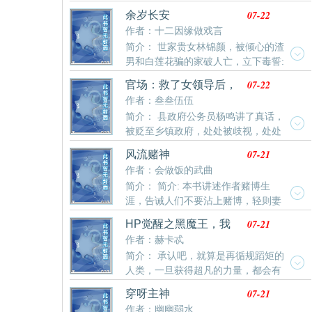
乐园穿梭各个衍生世界。在轮回乐园获得力量，在衍生
的传奇。 本文背景架空。
07-22
余岁长安
世界接触克苏鲁，在原生世界加入外神教派。
作者：十二因缘做戏言
简介： 世家贵女林锦颜，被倾心的渣
男和白莲花骗的家破人亡，立下毒誓:
“生生死死都要让恶贼得尝恶果！”万念俱灰下，一心求
07-22
官场：救了女领导后，
死。不曾想竟然还魂重生回到十二年前，这世她定要保
我一路飞升
作者：叁叁伍伍
至亲平安！ 以茶治茶，以莲治莲！不就是撒娇柔弱飚演
简介： 县政府公务员杨鸣讲了真话，
技？老娘两世为人能输给你？ 真心交付？不过贪图她背
被贬至乡镇政府，处处被歧视，处处
后势力！威胁她至亲？她便让这天下换个人做！
被打压。无意救了美女，终于有了出头之日……
07-21
风流赌神
作者：会做饭的武曲
简介： 简介: 本书讲述作者赌博生
涯，告诫人们不要沾上赌博，轻则妻
离子散，重则家破人亡。 赌博，本身就是一种骗术。
07-21
HP觉醒之黑魔王，我
一入赌场深似海，从此便成负债人！
们当定了！
作者：赫卡忒
简介： 承认吧，就算是再循规蹈矩的
人类，一旦获得超凡的力量，都会有
胡作非为的冲动，更何况是两个小疯子？丝西娜·斯图尔
07-21
穿呀主神
特，伏地魔远房表亲，蛇佬腔，守序邪恶——“吾至，吾
作者：幽幽弱水