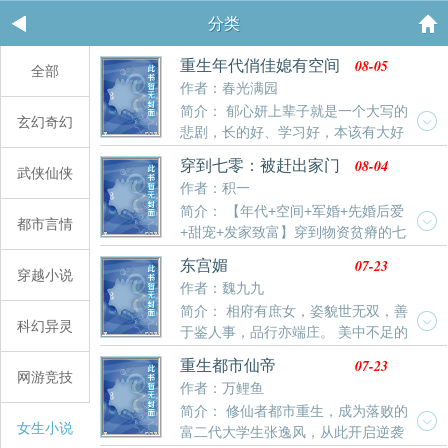
分类
08-05
重生年代俏佳媳有空间
全部
作者：春光满园
简介： 郁心妍上辈子就是一个大写的
玄幻奇幻
悲剧，长的好、学习好，本该有大好
的前程，却被养父母用来抵债。嫁给二婚男也就算了，
08-04
穿到七零：被赶出家门
武侠仙侠
还被渣男耍手段，成了众人口中不下蛋的母鸡，被继
后我存款过亿
作者：积一
子、继女白眼、诅咒、欺压了大半辈子。最终，郁结于
简介： 【年代+空间+军婚+先婚后爱
心得了不治之症，没等来丈夫的嘘寒问暖，却等来了被
都市言情
+甜宠+发家致富】穿到物资贫瘠的七
扫地出门。偏偏命运弄人，意外得知了自己不能生育的
零年代。被大嫂挤兑，被恶婆婆赶出家门。要钱没钱，
真正原因，自己要强了一辈子，却活成了一个笑话。重
07-23
东宫媚
要丈夫有个半残的植物丈夫。还好，她有万能空间！钱
穿越小说
生归来，这保姆牌妻子谁爱当谁当。正想着该如何改变
作者：魏九九
自己赚，地自己种，房自己建。本想成为亿万富翁，带
困局，却偶得一方小空间，看着老天给的金手指笑眯了
简介： 相府有庶女，姿貌世无双，善
老公吃香喝辣的。结果，老公半夜就站起来了！“喂，陆
眼。干净利落的踢了所谓的专情男，转身嫁给了厂里的
科幻异灵
于鉴人事，品行亦端庄。 美中不足的
晏舟你挡我当亿万首富的路了。”陆晏舟：“那我给你让
娶妻老大难，过起了没羞没臊、谁幸福谁知道的甜蜜小
是，姻缘太波折。 第一次议婚，被太后所毁； 第二次
个路，你当首富，我当首富背后的男人！夫妻搭档，干
日子。
07-23
重生都市仙帝
议婚，被皇后所毁； 第三次议婚，赵昔微学了个乖，见
网游竞技
活不累”
作者：万鲤鱼
着那些皇亲国戚、世家公子绕道走，行了吧？ 却不料议
简介： 修仙者都市重生，成为落败的
婚还没开始，就传出流言——所谓的品行端庄是假的，
女生小说
富二代大学生张逸风，从此开启逆袭
那赵家之女早就失了清白身。 一时之间，满城震惊。