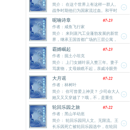
事。
也要当我的女朋友！？就连冠军竹兰，也要跟我结
简介： 在这个世界上有这样一群人。
大理寺公厨一战成名，成了全京城厨子的噩梦。……这
婚！？无论是口袋妖怪、宠物小精灵、还是神奇宝贝，
战争时期他们为国家流过血。和平时
日，空缺了半月有余的大理寺公厨新来了一个厨娘……
不管名字如何变换，从无印篇起，这个系列便承载了他
期又为国家流过汗。 他们的一生都献给了祖国的西北边
07-23
呢喃诗章
的太多回忆。如今，宝可梦训练家与特别研究调查员的
陲。还有他们的子女们。正因为有了他们，我们的国家
作者：咸鱼飞行家
双重身份，夏幽又会给这个世界带来怎样的变化？——
才会更加繁荣昌盛!
目前：石英联盟攻略中…
简介： 来到蒸汽工业蓬勃发展的新世
界，继承王国首都广场的三层公寓，
带着别人的猫，听着耳边的呢喃之语，去见证这个诡秘
07-23
霸婿崛起
而离奇的时代。第六纪元的史诗即将开始，帷幕后，被
作者：掘土小坦克
选中者将要踏入传说。旧神、遗物、蒸汽、魔女、侦
简介： 上门女婿叶辰入赘三年。妻子
探、远古的奥秘、纪元的辉光......“你要玩一把罗德牌
骂废物，丈母娘瞧不起，亲戚冷眼旁
吗？”岁月铭刻光阴，银月照耀阴影。我为你谱写传说，
观。起得比鸡早，睡得比狗晚。处处看人脸色。上门女
你为我呢喃诗章。（另有老书五百万字完本，一天两更
07-22
大月谣
婿怎么了？倒插门又怎么了？三十年河东三十年河西！
从不断更。上午六点五十，下午五点五十，咸鱼出品信
作者：林树叶
金鳞岂是池中物？当初你们对我爱答不理，今天我让你
誉保障。）
简介： 你可曾爱上神灵？ 少司命大人
们高攀不起！
她又又又穿越了？哦，不，是重生
了。 现代为了救人撞车的林抱月醒来，却发现自己穿回
07-22
轮回乐园之旅
了自己的前世被埋在秦陵底下的神女少司命身上。 过往
作者：黑山羊幼崽
历史迷雾黑暗，前世今生扑朔迷离，而自己……还成了
简介： 轮回乐园同人文。无限流。王
个倒霉催的和亲公主！ 帝国破碎，七国林立，乱世再
长乐因死亡被轮回乐园选中，在轮回
临。 那一夜，嬴抱月从棺材里坐起，开启战国年代女子