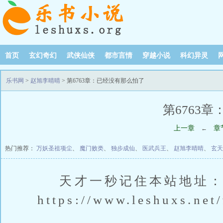
首页
玄幻奇幻
武侠仙侠
都市言情
穿越小说
科幻异灵
乐书网
>
赵旭李晴晴
> 第6763章：已经没有那么怕了
第6763
上一章
章
←
热门推荐：
万妖圣祖项尘
、
魔门败类
、
独步成仙
、
医武兵王
、
赵旭李晴晴
、
玄天
天才一秒记住本站地址：[
https://www.leshuxs