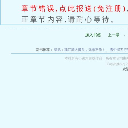
章节错误,点此报送(免注册)
正章节内容,请耐心等待。
加入书签
上一章
←
新书推荐：
综武：我江湖大魔头，无恶不作！
、
雪中悍刀行
本站所有小说为转载作品，所有章节均由
Copyright (c)
欢