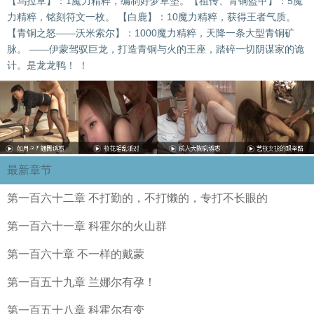
【乌拉草】：1魔力精粹，编制好梦草垫。【祖传、青铜盔甲】：5魔
力精粹，铭刻符文一枚。 【白鹿】：10魔力精粹，获得王者气质。
【青铜之怒——沃米索尔】：1000魔力精粹，天降一条大型青铜矿
脉。 ——伊蒙驾驭巨龙，打造青铜与火的王座，踏碎一切阴谋家的诡
计。是龙龙鸭！ ！
最新章节
第一百六十二章 不打勤的，不打懒的，专打不长眼的
第一百六十一章 科霍尔的火山群
第一百六十章 不一样的戴蒙
第一百五十九章 兰娜尔有孕！
第一百五十八章 科霍尔有变