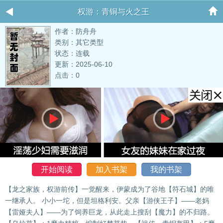
权游：青铜与火之王
作者：防舟舟
类别：其它类型
状态：连载
更新：2025-06-10
点击：0
开始阅读
加入书架
我的书架
【龙之家族，权游前传】一觉醒来，伊蒙成为了谷地【符石城】的唯
一继承人。 小小一坨，但是坦格利安。父亲【游侠王子】——老妈
【雷娅夫人】——为了饲养巨龙，从此走上搜刮【魔力】的不归路。