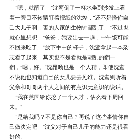
“嗯，就醒了。”沈鸾倒了一杯水坐到沙发上看
着一旁目不转睛盯着报纸的沈烨，“还不是怪你自
己大儿子啊，害的人家的生物钟都乱了。”不过也
就心里想想：“爸爸，我要出去一趟，中午饭可能
不回来吃了。”放下手中的杯子，沈鸾拿起一本杂
志看了起来，其实也不是看就是胡乱的翻一
翻，“嗯，好。”沈晁旸也是一个人精，即使沈鸾
不说他也知道自己的女儿要去见谁。沈鸾则听着
父亲和哥哥两个人之间的有意识无意识的说话。
“我在英国给你挖了一个人才，估么着下周回
来。”
“是给我吗？不是你自己？再说了这些事情你自
己做决定吧！”沈父对于自己儿子的能力还是很看
好的。