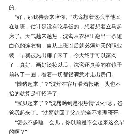
的。
“好，那我待会来陪你。”沈鸾想着这么早他又
在加班，估计是没有吃早饭的，想着想着立马起
床了。天气越来越热，沈鸾从衣柜里翻出一条短
白色的连衣裙，自从上班以后就必须每天的职业
装，早就被热出痱子来了，今天终于可以露肉
了，真好。画好淡妆以后，沈鸾还臭美的在镜子
前转了一圈，看着一切都很满意才走出房门。
“懒猪起来了？”沈烨在客厅看着报纸，头也不
抬的就算是打招呼了。
“宝贝起来了？”沈晁旸到是很热情似火“嗯，爸
爸我起来了。”沈鸾就回了父亲完全不搭理哥哥。
“怎么不多睡一会儿，你以前是不会起来这么早
的啊？”