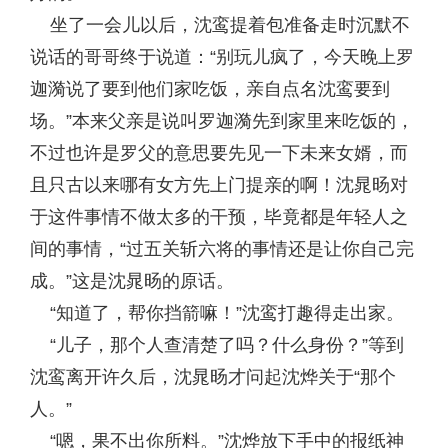
坐了一会儿以后，沈鸾提着包准备走时沉默不
说话的哥哥终于说道：“别玩儿疯了，今天晚上罗
迦漪说了要到他们家吃饭，亲自点名沈鸾要到
场。”本来父亲是说叫罗迦漪先到家里来吃饭的，
不过也许是罗父的意思要先见一下未来女婿，而
且只古以来哪有女方先上门提亲的啊！沈晁旸对
于这件事情不做太多的干预，毕竟都是年轻人之
间的事情，“过五关斩六将的事情还是让你自己完
成。”这是沈晁旸的原话。
“知道了，帮你挡箭嘛！”沈鸾打趣得走出家。
“儿子，那个人查清楚了吗？什么身份？”等到
沈鸾离开许久后，沈晁旸才问起沈烨关于“那个
人。”
“嗯，果不出你所料。”沈烨放下手中的报纸神