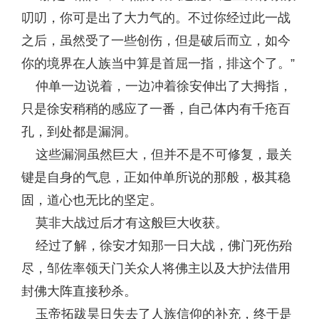
叨叨，你可是出了大力气的。不过你经过此一战
之后，虽然受了一些创伤，但是破后而立，如今
你的境界在人族当中算是首屈一指，排这个了。”
仲单一边说着，一边冲着徐安伸出了大拇指，
只是徐安稍稍的感应了一番，自己体内有千疮百
孔，到处都是漏洞。
这些漏洞虽然巨大，但并不是不可修复，最关
键是自身的气息，正如仲单所说的那般，极其稳
固，道心也无比的坚定。
莫非大战过后才有这般巨大收获。
经过了解，徐安才知那一日大战，佛门死伤殆
尽，邹佐率领天门关众人将佛主以及大护法借用
封佛大阵直接秒杀。
玉帝拓跋昊日失去了人族信仰的补充，终于是