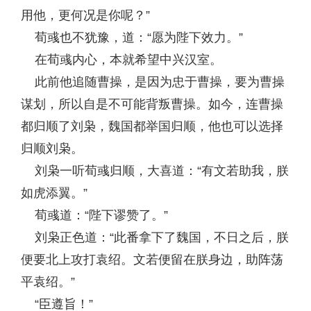
用他，更何况是你呢？”
荀彧也不犹豫，道：“愿为陛下效力。”
在荀彧内心，本就希望中兴汉室。
此前他追随曹操，是因为忠于曹操，要为曹操
谋划，所以自是不可能背叛曹操。如今，连曹操
都归顺了刘枭，魏国都举国归顺，他也可以选择
归顺刘枭。
刘枭一听荀彧归顺，大喜道：“有文若助我，朕
如虎添翼。”
荀彧道：“陛下谬赞了。”
刘枭正色道：“此番拿下了魏国，不日之后，朕
便要北上攻打袁绍。文若便留在朕身边，助阵荡
平袁绍。”
“臣遵旨！”