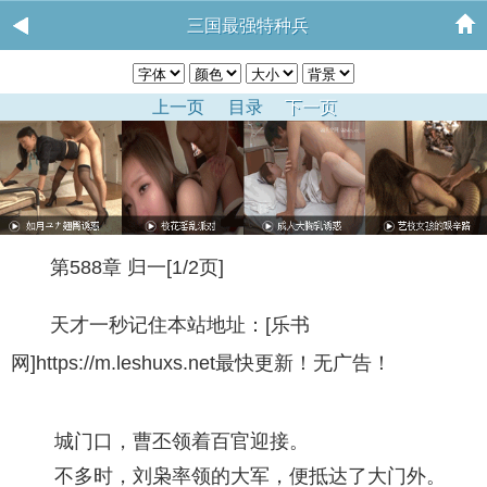
三国最强特种兵
上一页
目录
下一页
第588章 归一[1/2页]
天才一秒记住本站地址：[乐书
网]https://m.leshuxs.net最快更新！无广告！
城门口，曹丕领着百官迎接。
不多时，刘枭率领的大军，便抵达了大门外。