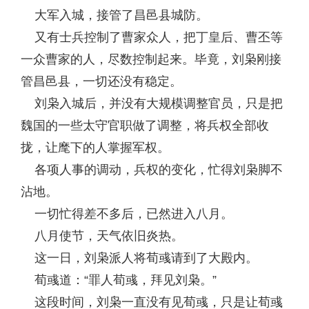
大军入城，接管了昌邑县城防。
又有士兵控制了曹家众人，把丁皇后、曹丕等
一众曹家的人，尽数控制起来。毕竟，刘枭刚接
管昌邑县，一切还没有稳定。
刘枭入城后，并没有大规模调整官员，只是把
魏国的一些太守官职做了调整，将兵权全部收
拢，让麾下的人掌握军权。
各项人事的调动，兵权的变化，忙得刘枭脚不
沾地。
一切忙得差不多后，已然进入八月。
八月使节，天气依旧炎热。
这一日，刘枭派人将荀彧请到了大殿内。
荀彧道：“罪人荀彧，拜见刘枭。”
这段时间，刘枭一直没有见荀彧，只是让荀彧