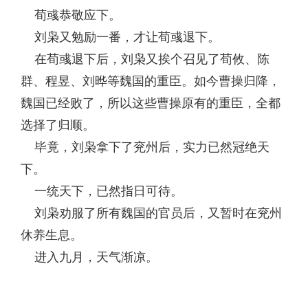
荀彧恭敬应下。
刘枭又勉励一番，才让荀彧退下。
在荀彧退下后，刘枭又挨个召见了荀攸、陈
群、程昱、刘晔等魏国的重臣。如今曹操归降，
魏国已经败了，所以这些曹操原有的重臣，全都
选择了归顺。
毕竟，刘枭拿下了兖州后，实力已然冠绝天
下。
一统天下，已然指日可待。
刘枭劝服了所有魏国的官员后，又暂时在兖州
休养生息。
进入九月，天气渐凉。