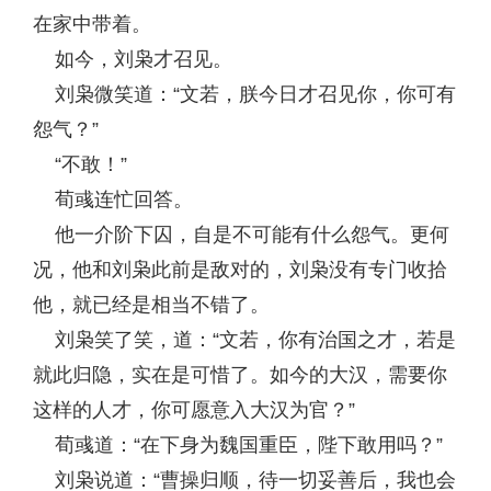
在家中带着。
如今，刘枭才召见。
刘枭微笑道：“文若，朕今日才召见你，你可有
怨气？”
“不敢！”
荀彧连忙回答。
他一介阶下囚，自是不可能有什么怨气。更何
况，他和刘枭此前是敌对的，刘枭没有专门收拾
他，就已经是相当不错了。
刘枭笑了笑，道：“文若，你有治国之才，若是
就此归隐，实在是可惜了。如今的大汉，需要你
这样的人才，你可愿意入大汉为官？”
荀彧道：“在下身为魏国重臣，陛下敢用吗？”
刘枭说道：“曹操归顺，待一切妥善后，我也会