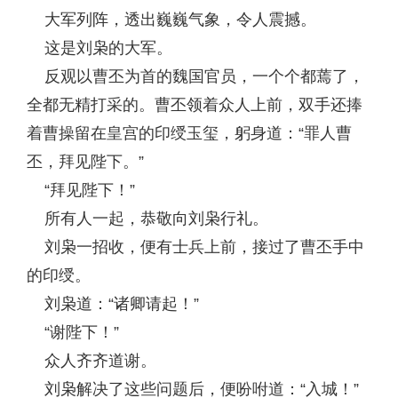
大军列阵，透出巍巍气象，令人震撼。
这是刘枭的大军。
反观以曹丕为首的魏国官员，一个个都蔫了，
全都无精打采的。曹丕领着众人上前，双手还捧
着曹操留在皇宫的印绶玉玺，躬身道：“罪人曹
丕，拜见陛下。”
“拜见陛下！”
所有人一起，恭敬向刘枭行礼。
刘枭一招收，便有士兵上前，接过了曹丕手中
的印绶。
刘枭道：“诸卿请起！”
“谢陛下！”
众人齐齐道谢。
刘枭解决了这些问题后，便吩咐道：“入城！”