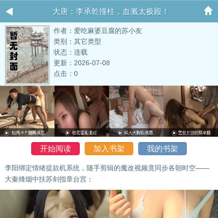
大唐：李承乾撞柱，血溅太极殿！
作者：爱吃麻婆豆腐的苏小友
类别：其它类型
状态：连载
更新：2026-07-08
点击：0
开始阅读
加入书架
我的书架
李阳绑定情绪提款机系统，随手剪辑的魔改视频竟同步各朝时空——
大秦烽烟中扶苏剑指章台宫：