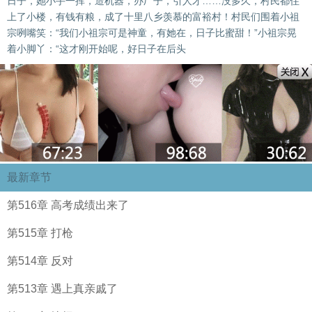
日子，她小手一挥，造机器，办厂子，引人才……没多久，村民都住
上了小楼，有钱有粮，成了十里八乡羡慕的富裕村！村民们围着小祖
宗咧嘴笑：“我们小祖宗可是神童，有她在，日子比蜜甜！”小祖宗晃
着小脚丫：“这才刚开始呢，好日子在后头
最新章节
第516章 高考成绩出来了
第515章 打枪
第514章 反对
第513章 遇上真亲戚了