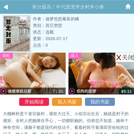
辈分最高！年代团宠带全村奔小康
作者：做梦也想暴富的橘
类别：其它类型
状态：连载
更新：2026-07-17
点击：0
开始阅读
加入书架
我的书架
大槐树村是个老宗族村，规矩大过天。小祖宗出生后，她就是村子的
规矩。全村人把她捧在手心，一切都听她的。但谁也不知道，她有个
神奇空间，满脑子都是现代科技法子。看着村民守着薄田苦哈哈的过