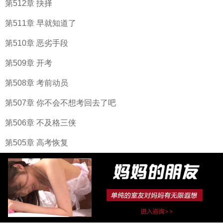
第512章 抉择
第511章 早就知道了
第510章 恶劣手段
第509章 开考
第508章 考前动员
第507章 你不会不想考回去了吧
第506章 不及格三侠
第505章 高考恢复