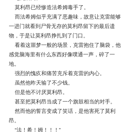
莫利昂已经惨造法希姆毒手了。
而法希姆似乎充满了恶趣味，故意让克雷能够
一进门就看到尸骨无存的莫利昂留下的最后遗
物，于是让莫利昂挣扎到了门口。
看着这噩梦一般的场景，克雷抱住了脑袋，他
感觉脑海里有什么东西好像噗通一声，碎了一
地。
强烈的愧疚和痛苦充斥着克雷的内心。
虽然他昨天输了不少钱。
但是他不讨厌莫利昂。
甚至把莫利昂当成了一个旗鼓相当的对手。
然而他的誓言变成了笑话，是他害死了莫利
昂。
“法！希！姆！！！”