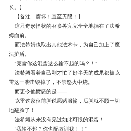
长。】
【备注：腐坏！直至无限！】
这只奇形怪状的召唤兽完完全全地挡在了法希
姆面前。
而法希姆也取出其他法术卡，为自己加上了魔
法护盾。
“克雷你这混蛋这么输不起的吗？！”
法希姆看着自己刚才忙了好半天的成果都被克
雷这一袭击毁掉了，不禁怒火中烧。
而更令他愤怒的是——
克雷这家伙前脚说愿赌服输，后脚就不顾一切
地翻脸了！
法希姆从来没有见过如此可恨的混蛋！
“我输不起？你也配教训我！！”