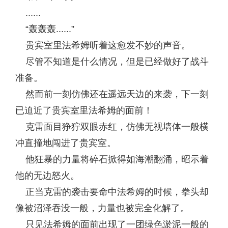
......
“轰轰轰......”
贵宾室里法希姆听着这愈发不妙的声音。
尽管不知道是什么情况，但是已经做好了战斗
准备。
然而前一刻仿佛还在遥远天边的来袭，下一刻
已迫近了贵宾室里法希姆的面前！
克雷面目狰狞双眼赤红，仿佛无视墙体一般横
冲直撞地闯进了贵宾室。
他狂暴的力量将碎石掀得如海潮翻涌，昭示着
他的无边怒火。
正当克雷的袭击要命中法希姆的时候，拳头却
像被沼泽吞没一般，力量也被完全化解了。
只见法希姆的面前出现了一团绿色淤泥一般的