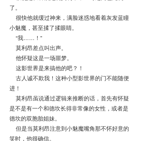
了。
很快他就缓过神来，满脸迷惑地看着灰发蓝瞳
小魅魔，甚至揉了揉眼睛。
“我……！”
莫利昂差点叫出声。
他怀疑这是一场噩梦。
这影世界是来搞他的吧？！
古人诚不欺我！这种小型影世界的门不能随便
进！
莫利昂虽说通过逻辑来推断的话，首先有怀疑
是不是有一个和德坎长得非常像的女性，或者是
德坎的双胞胎姐妹。
但是当莫利昂注意到小魅魔嘴角那不怀好意的
笑时，他很确信。