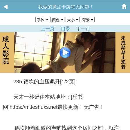
我做的魔法卡牌绝无问题！
上一页
目录
下一页
235 德坎的血压飙升[1/2页]
天才一秒记住本站地址：[乐书
网]https://m.leshuxs.net最快更新！无广告！
德坎顺着细微的声响找到这个房间之时，就注