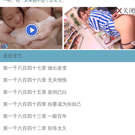
一样。他，从来都不是个正常人。
最新章节
第一千六百四十七章 做出改变
第一千六百四十六章 无关情恨
第一千六百四十五章 发间已白
第一千六百四十四章 你要成为你自己
第一千六百四十三章 一眼百年
第一千六百四十二章 别等太久