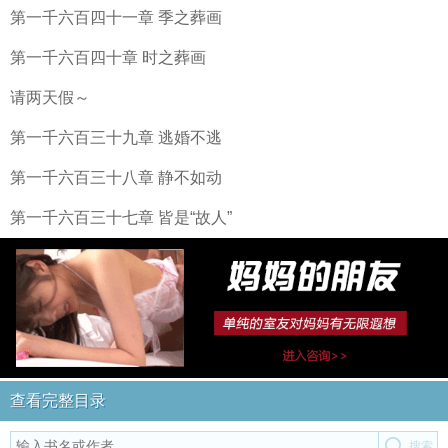
第一千六百四十一章 季之葬画
第一千六百四十章 时之葬画
请两天假～
第一千六百三十九章 逃婚不逃
第一千六百三十八章 静不如动
第一千六百三十七章 皆是“故人”
查看完整目录