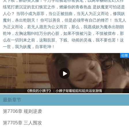
天下权，醉卧美人膝！千万字经验老作者执笔，以两本畅销玄幻大作
练笔打磨沉淀的玄幻恢宏之作，燃爆你的青春热血 是妖魔更可怕还是
人心？ 当弱小成为原罪，当公正被扭曲，当无人为正义而论，修我妖
魔剑，杀出乾朗天！ 你可以善良，但是必须带有自己的锋芒！ 当无人
为正义而论，若无人愿意为公义而言，那么，我愿成妖为魔杀出朗朗
乾坤，左胸这颗纠结万分的心脏，如果不慎被污染，不慎被摆布，那
么在一切到来之前，这颗肮脏、下贱、动摇的灵魂，我不要也罢！这
一世，我为妖魔，自掌乾坤！
最新章节
第7706章 规则逆袭
第7705章 三人围攻