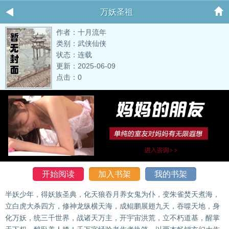
万妖圣祖
作者：十月流年
类别：武侠仙侠
状态：连载
更新：2025-06-09
点击：0
开始阅读
加入书架
我的书架
半妖少年，得妖族圣典，化天狼吞月养女鬼为仆，变朱雀焚天煮海，
立白虎大杀四方，修神龙纵横天海，成鲲鹏展翅九天，吞噬天地，身
化万妖，统三千世界，战诸天万主，开宇宙洪荒，立不朽道基，醒掌