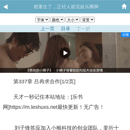
都重生了，正经人谁混娱乐圈啊
上一页
目录
下一页
第337章 吕冉求合作[1/2页]
天才一秒记住本站地址：[乐书
网]https://m.leshuxs.net最快更新！无广告！
刘子锋答应加入小猴科技的创业团队，姜珩十