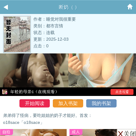
断奶（ ）
作者：睡觉对我很重要
类别：都市言情
状态：连载
更新：2025-12-03
点击：0
开始阅读
加入书架
我的书架
弟弟得了怪病，要吃姐姐的奶子才能好。首发：
o18sace「o18sace」