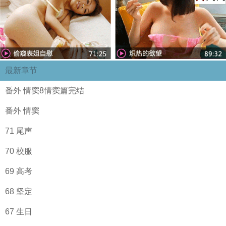
最新章节
番外 情窦8情窦篇完结
番外 情窦
71 尾声
70 校服
69 高考
68 坚定
67 生日