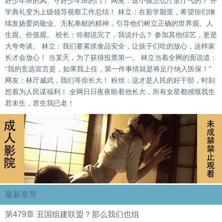
好少年班的风、守好少年班的门！ 网友：这小孩怎么厅里厅气的？ 开
学典礼变为上级领导视察工作总结！ 林立：在新学期里，希望你们继
续发扬爱岗敬业、无私奉献的精神，引导他们树立正确的世界观、人
生观、价值观。 校长：你都说完了，我说什么？ 参加其他综艺，更是
大夸奇谈。 林立：我们要紧抓食品安全，让孩子们吃的放心，这样家
长才会放心！ 当某天，为了获得投票第一。 林立当着全网的面说道：
“我的竞选宣言是，如果我上任，第一件事情就是将足疗纳入医保！”
网友：林厅威武，我们等你长大！ 粉丝：这才是人民的好干部，时刻
想着为人民谋福利！ 全网日日夜夜盼着他长大，所有女星都感慨我生
君未生，君生我已老！
最新章节
第479章 丑国组建联盟？那么我们也组