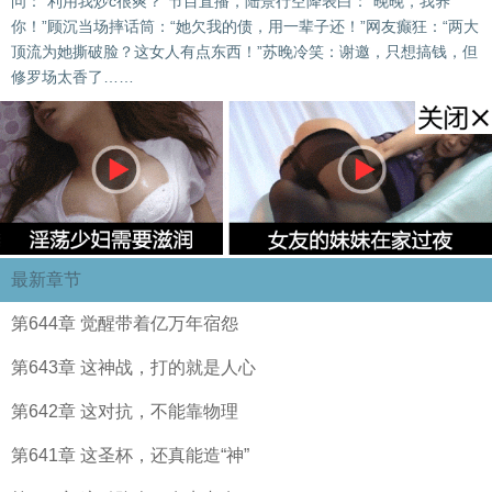
问：“利用我炒c很爽？”节目直播，陆景行空降表白：“晚晚，我养
你！”顾沉当场摔话筒：“她欠我的债，用一辈子还！”网友癫狂：“两大
顶流为她撕破脸？这女人有点东西！”苏晚冷笑：谢邀，只想搞钱，但
修罗场太香了……
最新章节
第644章 觉醒带着亿万年宿怨
第643章 这神战，打的就是人心
第642章 这对抗，不能靠物理
第641章 这圣杯，还真能造“神”