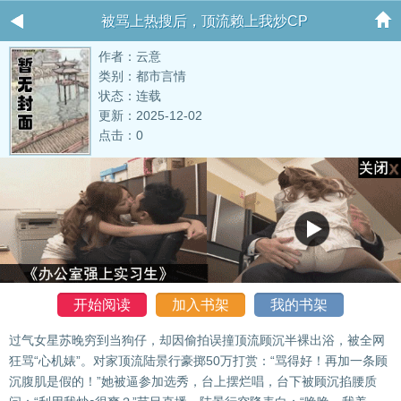
被骂上热搜后，顶流赖上我炒CP
作者：云意
类别：都市言情
状态：连载
更新：2025-12-02
点击：0
开始阅读
加入书架
我的书架
过气女星苏晚穷到当狗仔，却因偷拍误撞顶流顾沉半裸出浴，被全网
狂骂“心机婊”。对家顶流陆景行豪掷50万打赏：“骂得好！再加一条顾
沉腹肌是假的！”她被逼参加选秀，台上摆烂唱，台下被顾沉掐腰质