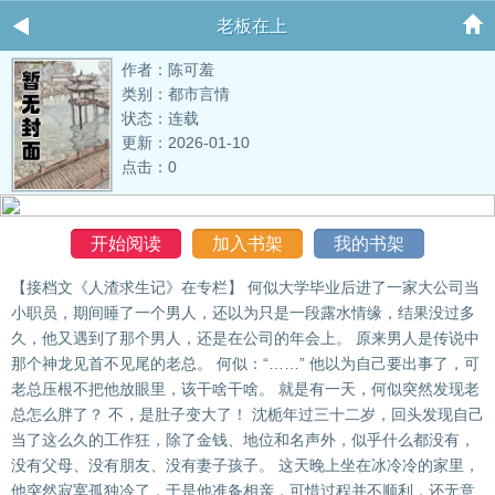
老板在上
作者：陈可羞
类别：都市言情
状态：连载
更新：2026-01-10
点击：0
开始阅读
加入书架
我的书架
【接档文《人渣求生记》在专栏】 何似大学毕业后进了一家大公司当
小职员，期间睡了一个男人，还以为只是一段露水情缘，结果没过多
久，他又遇到了那个男人，还是在公司的年会上。 原来男人是传说中
那个神龙见首不见尾的老总。 何似：“……” 他以为自己要出事了，可
老总压根不把他放眼里，该干啥干啥。 就是有一天，何似突然发现老
总怎么胖了？ 不，是肚子变大了！ 沈栀年过三十二岁，回头发现自己
当了这么久的工作狂，除了金钱、地位和名声外，似乎什么都没有，
没有父母、没有朋友、没有妻子孩子。 这天晚上坐在冰冷冷的家里，
他突然寂寞孤独冷了，于是他准备相亲，可惜过程并不顺利，还无意