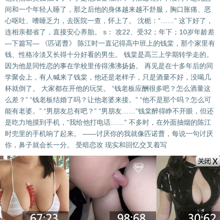
间和一个年轻人睡了，那之后他的身体越来越不舒服，胸口胀痛、恶
心呕吐、嗜睡乏力，去医院一查，怀上了。 沈栀：“……” 这下好了，
连相亲都省了，直接安心养胎。 s： 攻22、受32；年下；10岁年龄差
—下篇写— 《匹诺曹》 陈江时一直记得高中班上的钱棠，那个家里有
钱、性格冷淡又长得十分好看的男生。 钱棠是高三上学期转学走的。
因为他是同性恋的事在学校里传得沸沸扬扬。 再见是在十多年后的同
学聚会上，有人喊来了钱棠，他还是老样子，只是酒量不好，没喝几
杯就倒了。 大家都在开他的玩笑。 “钱老板应酬很多吧？怎么酒量这
么差？” “钱老板结婚了吗？让他老婆来接。” “他不是那个吗？怎么可
能有老婆。” “男朋友总有吧？” “男朋友……”钱棠醉得睁不开眼，但还
是吃力地摸到手机，“我给他打电话……” 不多时，在外面抽烟的陈江
时兜里的手机响了起来。 ——讨厌你的我就像匹诺曹，每说一句讨厌
你，鼻子就会长一分。 受暗恋攻 现实和回忆交叉着写