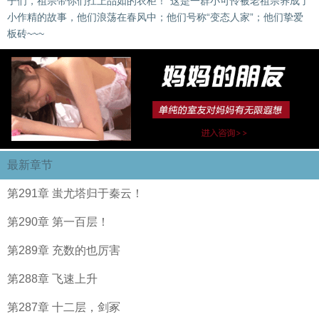
子们，祖宗带你们扛上品如的衣柜！”这是一群小可怜被老祖宗养成了
小作精的故事，他们浪荡在春风中；他们号称“变态人家”；他们挚爱
板砖~~~
最新章节
第291章 蚩尤塔归于秦云！
第290章 第一百层！
第289章 充数的也厉害
第288章 飞速上升
第287章 十二层，剑冢