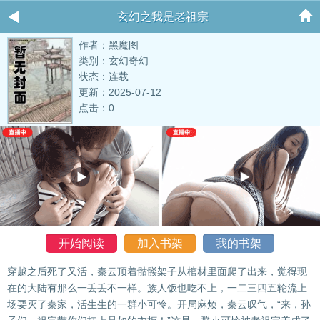
玄幻之我是老祖宗
作者：黑魔图
类别：玄幻奇幻
状态：连载
更新：2025-07-12
点击：0
开始阅读
加入书架
我的书架
穿越之后死了又活，秦云顶着骷髅架子从棺材里面爬了出来，觉得现
在的大陆有那么一丢丢不一样。族人饭也吃不上，一二三四五轮流上
场要灭了秦家，活生生的一群小可怜。开局麻烦，秦云叹气，“来，孙