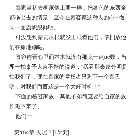
秦家当初去柳家像土匪一样，把各色的东西全
都拖出去的情景，至今在慕容家这种人的心中如
同一面旗帜般鲜明。
可没想到秦云压根就没正眼看他们，依旧放他
们在原地蹦哒。
慕容连晋心里面本来就没有那么一点ac数，当
即一拍桌子大言不惭的说道，“我看那秦家分明是
怕我们了，现在秦家的掌权者只剩下一个秦天
明，对我们而言这是一个大好时机！”
下面的慕容家族，其他子弟简直要给自家的族
长跪下来了。
他们一
第154章 人呢？[1/2页]