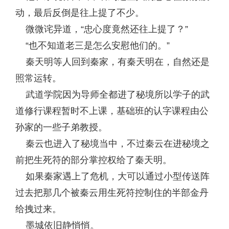
动，最后反倒是往上提了不少。
微微诧异道，“忠心度竟然还往上提了？”
“也不知道老三是怎么安慰他们的。”
秦天明等人回到秦家，有秦天明在，自然还是
照常运转。
武道学院因为导师全都进了秘境所以学子的武
道修行课程暂时不上课，基础班的认字课程由公
孙家的一些子弟教授。
秦云也进入了秘境当中，不过秦云在进秘境之
前把生死符的部分掌控权给了秦天明。
如果秦家遇上了危机，大可以通过小型传送阵
过去把那几个被秦云用生死符控制住的半部金丹
给拽过来。
墨城依旧静悄悄。