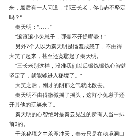
来，最后有一人问道，“那三长老，你心志不坚定
吗？”
秦天明：“……”
“滚滚滚小兔崽子，哪壶不开提哪壶！”
另外7个人以为秦天明是恼羞成怒了，不由得
大笑了起来，甚至还宽慰起了秦天明。
“三长老别这样，没准我们以后锻炼锻炼心智就
坚定了，就能够进入秘境了。”
大笑之后，刚才的阴郁之气就此散去。
秦天明不由得微微摇了摇头，这群小兔崽子还
开其他的玩笑来了。
秦天明的心智绝对是秦云见过的所有人当中排
前3的。
千杀秘境之中杀意冲天，秦云只是在秘境洞口