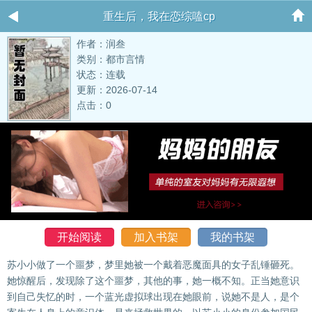
重生后，我在恋综嗑cp
作者：润叁
类别：都市言情
状态：连载
更新：2026-07-14
点击：0
开始阅读
加入书架
我的书架
苏小小做了一个噩梦，梦里她被一个戴着恶魔面具的女子乱锤砸死。
她惊醒后，发现除了这个噩梦，其他的事，她一概不知。正当她意识
到自己失忆的时，一个蓝光虚拟球出现在她眼前，说她不是人，是个