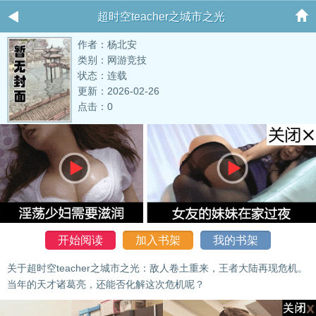
超时空teacher之城市之光
作者：杨北安
类别：网游竞技
状态：连载
更新：2026-02-26
点击：0
开始阅读
加入书架
我的书架
关于超时空teacher之城市之光：敌人卷土重来，王者大陆再现危机。
当年的天才诸葛亮，还能否化解这次危机呢？